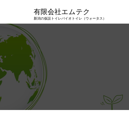
有限会社エムテク
新潟の仮設トイレバイオトイレ（ウォータス）