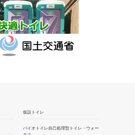
仮設トイレ
バイオトイレ自己処理型トイレ・ウォー
タス