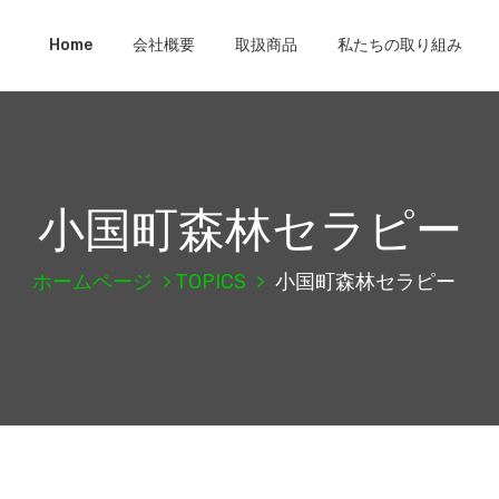
Home
会社概要
取扱商品
私たちの取り組み
小国町森林セラピー
ホームページ
TOPICS
小国町森林セラピー