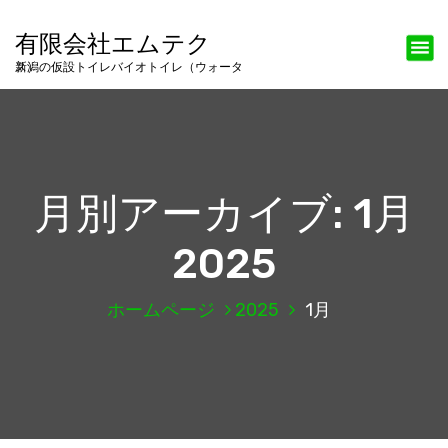
コ
ン
有限会社エムテク
テ
新潟の仮設トイレバイオトイレ（ウォータス）
ン
ツ
へ
ス
キ
ッ
月別アーカイブ: 1月
プ
2025
ホームページ
2025
1月