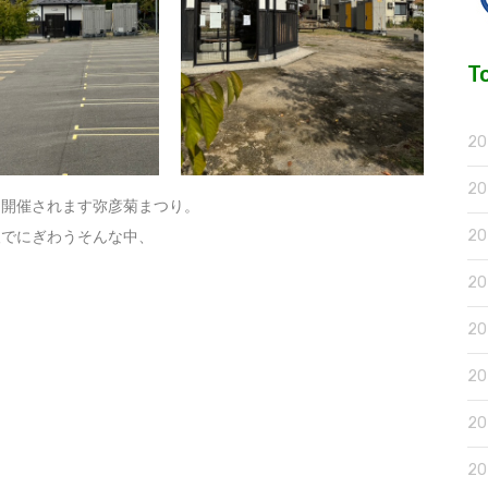
T
2
2
にて開催されます弥彦菊まつり。
2
人でにぎわうそんな中、
2
2
2
2
2