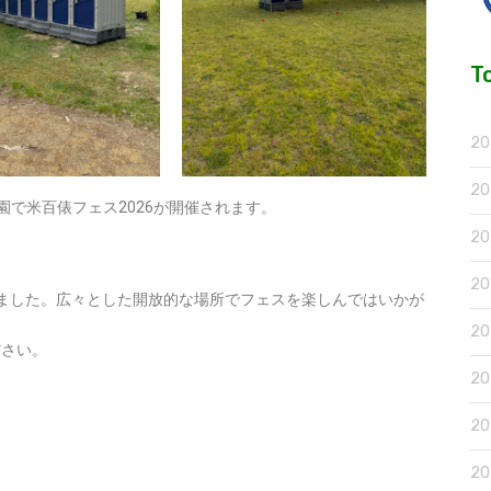
T
2
2
公園で米百俵フェス2026が開催されます。
2
2
ました。広々とした開放的な場所でフェスを楽しんではいかが
2
ださい。
2
2
2