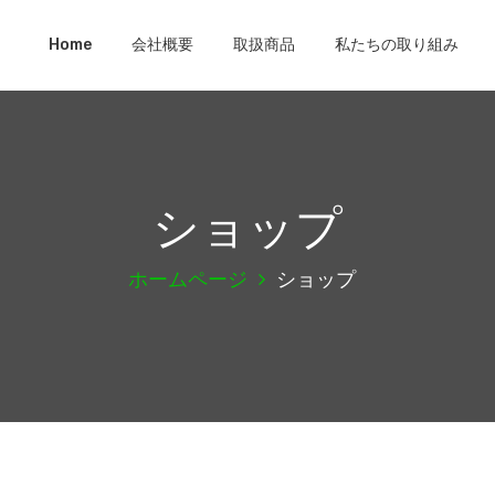
Home
会社概要
取扱商品
私たちの取り組み
ショップ
ホームページ
ショップ