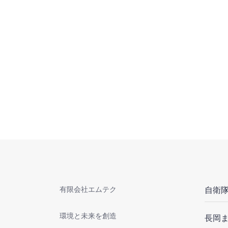
有限会社エムテク
自衛隊
環境と未来を創造
長岡ま